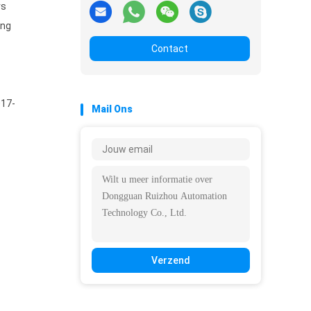
rs
ing
Contact
017-
Mail Ons
Verzend