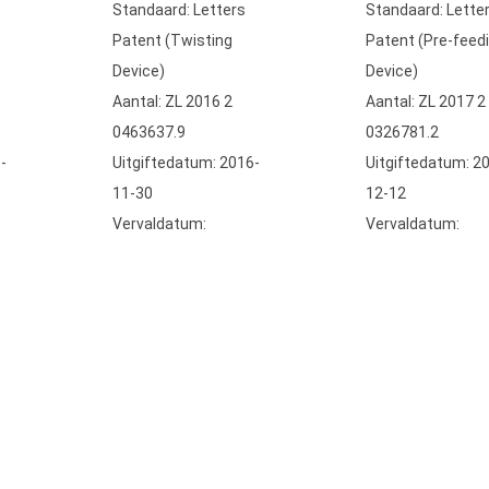
Standaard: Letters
Standaard: Lette
Patent (Twisting
Patent (Pre-feed
Device)
Device)
Aantal: ZL 2016 2
Aantal: ZL 2017 2
0463637.9
0326781.2
-
Uitgiftedatum: 2016-
Uitgiftedatum: 2
11-30
12-12
Vervaldatum:
Vervaldatum: