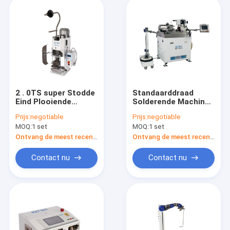
2 . 0TS super Stodde
Standaarddraad
Eind Plooiende
Solderende Machine,
Machine voor de
Pneumatische Eind
Prijs:
negotiable
Prijs:
negotiable
Verwerking van de
Plooiende Machine
MOQ:
1 set
MOQ:
1 set
Draaduitrusting
Ontvang de meest recente Prijs
Ontvang de meest recente Prijs
Contact nu
Contact nu