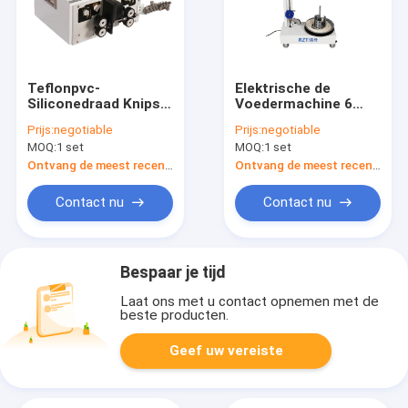
Teflonpvc-
Elektrische de
Siliconedraad Knipsel
Voedermachine 6
en het Ontdoen van
Meter/Tweede van de
Prijs:
negotiable
Prijs:
negotiable
Machine Hoge
Kabeldraad
MOQ:
1 set
MOQ:
1 set
Productiviteit
Automatische
Controle
Ontvang de meest recente Prijs
Ontvang de meest recente Prijs
Contact nu
Contact nu
Bespaar je tijd
Laat ons met u contact opnemen met de
beste producten.
Geef uw vereiste