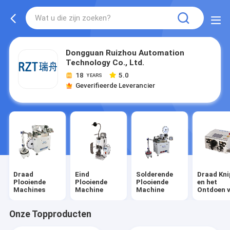
Dongguan Ruizhou Automation
Technology Co., Ltd.
18
5.0
YEARS
Geverifieerde Leverancier
Draad
Eind
Solderende
Draad Kni
Plooiende
Plooiende
Plooiende
en het
Machines
Machine
Machine
Ontdoen 
Machine
Onze Topproducten