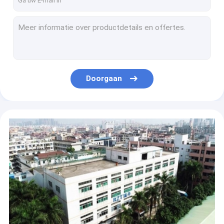
Volledige Automatisch overhaalt Ontdoende van Machine 0. 8 - 4MM Buitendiameter RZT - 9800
Het Mens/machine-interface ISO van de datumopslag/Ce-Certificatiemetaalmateriaal
Volledige Geautomatiseerde Draad Plooiende Machine 1. 2 - 1. 3T capaciteit 50/60HZ
ODM Automatische Eind Plooiende Machine, Beide Einden Industriële Plooiende Machine
Pneumatische Solderende Plooiende Machine 3000 PCs/Uur 1/3 faseert AC220V
Doorgaan
Semi Automatische Terminal die Gedreven plooit Elektrisch van het Hulpmiddelhoge rendement
Crimper van de metaal Automatische Draad, Industriële Plooiende Machine 1. 5T capaciteit
0 . 55KW eind Plooiende Machinecomputer/Eind 1 Jaargarantie van gelijkstroom
De gemakkelijke Vervangende Eind Plooiende Controle van de Machine Veranderlijke Frequentie
Super Stodde Kabel Plooiende Machine, Lichtgewicht Elektrische Plooiende Machine