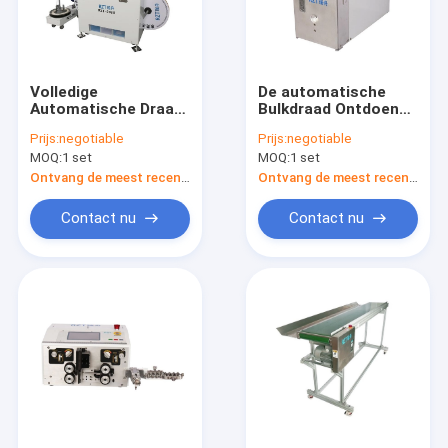
Volledige
De automatische
Automatische Draad
Bulkdraad Ontdoende
Plooiende Machine
en Plooiende
Prijs:
negotiable
Prijs:
negotiable
Standaard 950 * 800
Machine 550 van de
MOQ:
1 set
MOQ:
1 set
* 1290MM
Buis pre-Isolatie *
van 350 * 405MM
Ontvang de meest recente Prijs
Ontvang de meest recente Prijs
Contact nu
Contact nu
Huis
Producten
Ongeveer ons