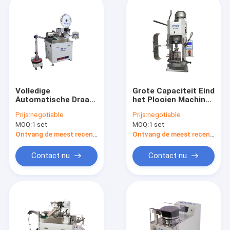
Volledige
Grote Capaciteit Eind
Automatische Draad
het Plooien Machine
Inblikkende Machine
Gemakkelijke
Prijs:
negotiable
Prijs:
negotiable
360° die 950 * 800 *
Verrichting 600 * 300
MOQ:
1 set
MOQ:
1 set
1290MM roteert
* 600MM
Ontvang de meest recente Prijs
Ontvang de meest recente Prijs
Contact nu
Contact nu