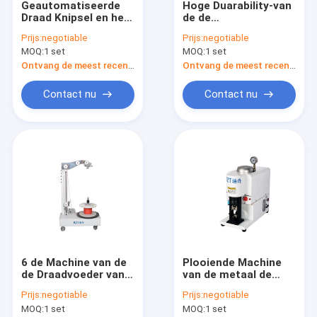
Geautomatiseerde
Hoge Duarability-van
Fabrieksreis
Draad Knipsel en het
de de
Ontdoen van Machine
Toebehorenriem van
Prijs:
negotiable
Prijs:
negotiable
Vierkante Vorm 0. 08
de Draaduitrusting
Kwaliteitscontrole
MOQ:
1 set
MOQ:
1 set
- 10MM2
Transportbandtype
ISO Certificatie
Ontvang de meest recente Prijs
Ontvang de meest recente Prijs
Contacteer ons
Contact nu
Contact nu
Nieuws
Verzoek om een Citaat
Draad Plooiende Machines
Eind Plooiende Machine
6 de Machine van de
Plooiende Machine
Solderende Plooiende Machine
de Draadvoeder van
van de metaal de
M/S, Verticale de
Hydraulische Slang,
Draad Knipsel en het Ontdoen van Machine
Prijs:
negotiable
Prijs:
negotiable
Uitbetalingsmachine
Semi Automatische
MOQ:
1 set
MOQ:
1 set
van de
Plooiende Machine