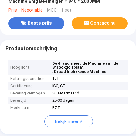
Machine Enig Beëindigen * 840 * 2000MM
Prijs：Negotiable
MOQ：1 set
Beste prijs
Contact nu
Productomschrijving
De draad sneed de Machine van de
Hoog licht
Strookgolfplaat
,
Draad Inblikkende Machine
Betalingscondities
T/T
Certificering
ISO, CE
Levering vermogen
30 sets/maand
Levertijd
25-30 dagen
Merknaam
RZT
Bekijk meer