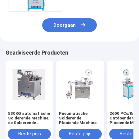
840 * 2000MM
Doorgaan
Geadviseerde Producten
530KG automatische
Pneumatische
2600 PCs/Knip
Solderende Machine,
Solderende
Ontdoende van
de Solderende
Plooiende Machine
Plooiende Mac
Machine van de Hoog
3000 PCs/Uur 1/3
van de Uur het
rendementkabel
faseert AC220V
Automatische
Beste prijs
Beste prijs
Beste pri