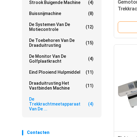
Gemotor
Strook Buigende Machine
(4)
Trekkra
Buissnijmachine
(8)
Draadgol
de de Tr
De Systemen Van De
(12)
Precisie
Motiecontrole
De Toebehoren Van De
(15)
Draaduitrusting
De Monitor Van De
(4)
Golfplaatkracht
Eind Plooiend Hulpmiddel
(11)
Draaduitrusting Het
(11)
Vastbinden Machine
De
Trekkrachtmeetapparaat
(4)
Van De ...
Contacten