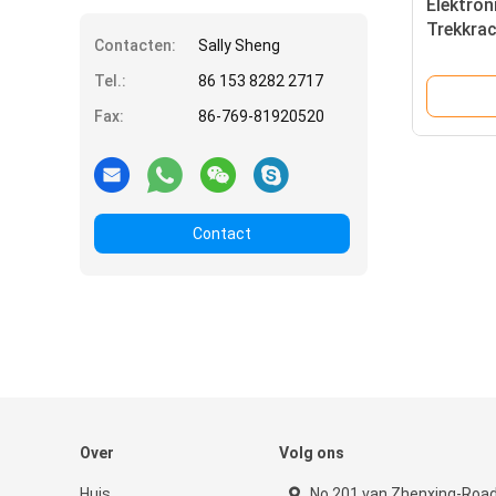
Elektron
Trekkra
Contacten:
Sally Sheng
Draadgo
Golfplaa
Tel.:
86 153 8282 2717
resoluti
Fax:
86-769-81920520
Contact
Over
Volg ons
Huis
No.201 van Zhenxing-Road