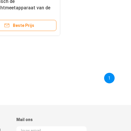
isch de
chtmeetapparaat van de
lfplaat voor
t/Lasverbinding 0. 01N
Beste Prijs
e
1
Mail ons
,