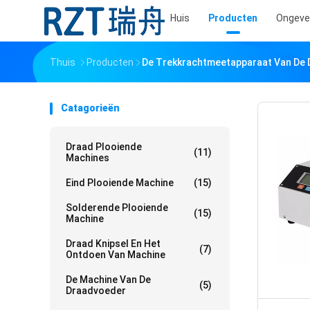
Huis
Producten
Ongeve
Thuis
Producten
De Trekkrachtmeetapparaat Van De 
Catagorieën
Draad Plooiende
(11)
Machines
Eind Plooiende Machine
(15)
Solderende Plooiende
(15)
Machine
Draad Knipsel En Het
(7)
Ontdoen Van Machine
De Machine Van De
(5)
Draadvoeder