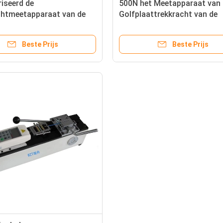
iseerd de
500N het Meetapparaat van 
chtmeetapparaat van de
Golfplaattrekkracht van de
fplaat, het Materiaal van
krachtdraad, van het de
ekkrachttest van de Hoge
Trekkrachtmeetapparaat va
Beste Prijs
Beste Prijs
golfplaat
Draadterminal het Nikkelbatt