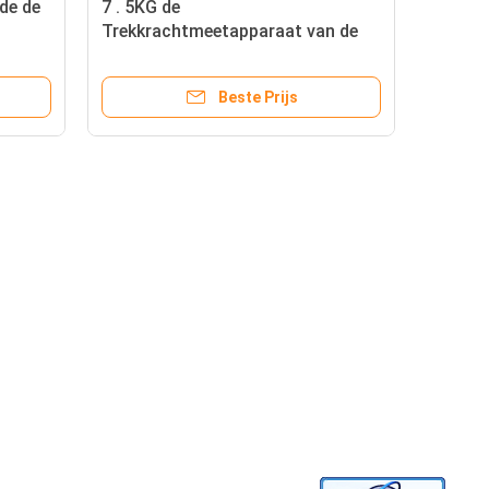
de de
7 . 5KG de
Trekkrachtmeetapparaat van de
draadgolfplaat, de Testmachine
n de
390 * 180 * 150MM van de
Beste Prijs
erij
Draadtrekkracht