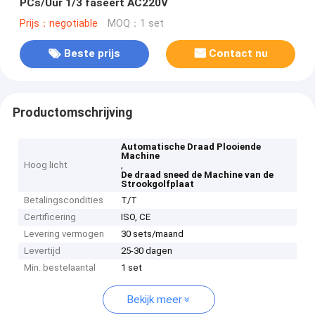
PCs/Uur 1/3 faseert AC220V
Prijs：negotiable
MOQ：1 set
Beste prijs
Contact nu
Productomschrijving
Automatische Draad Plooiende
Machine
Hoog licht
,
De draad sneed de Machine van de
Strookgolfplaat
Betalingscondities
T/T
Certificering
ISO, CE
Levering vermogen
30 sets/maand
Levertijd
25-30 dagen
Min. bestelaantal
1 set
Bekijk meer