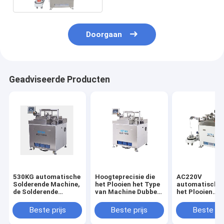
Doorgaan
Geadviseerde Producten
530KG automatische
Hoogteprecisie die
AC220V
Solderende Machine,
het Plooien het Type
automatische
de Solderende
van Machine Dubbele
het Plooien
Machine van de Hoog
Beëindigen Gedreven
Machine2150
rendementkabel
Pneumatisch
Capaciteit 30
Beste prijs
Beste prijs
Beste pri
solderen
PCs/Uur