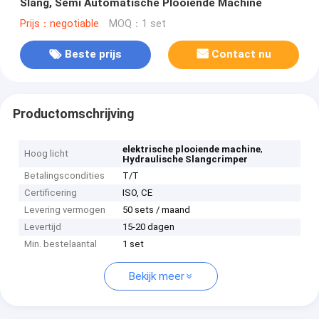
Slang, Semi Automatische Plooiende Machine
Prijs：negotiable
MOQ：1 set
Beste prijs
Contact nu
Productomschrijving
,
elektrische plooiende machine
Hoog licht
Hydraulische Slangcrimper
Betalingscondities
T/T
Certificering
ISO, CE
Levering vermogen
50 sets / maand
Levertijd
15-20 dagen
Min. bestelaantal
1 set
Bekijk meer