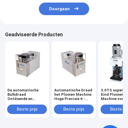
Doorgaan
Geadviseerde Producten
De automatische
Automatische Draad
3.0TS super S
Bulkdraad
het Plooien Machine
Eind Plooiende
Ontdoende en
Hoge Precisie 6 -
Machine voor 
Plooiende Machine
12MM Lengte
Verwerking va
550 van de Buis pre-
Bedradingsuit
Beste prijs
Beste prijs
Beste pri
Isolatie * van 350 *
405MM