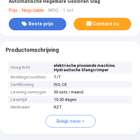
Automatische Regelbare Gesloten Slag
Prijs：Negotiable
MOQ：1 set
Beste prijs
Contact nu
Productomschrijving
,
elektrische plooiende machine
Hoog licht
Hydraulische Slangcrimper
Betalingscondities
T/T
Certificering
ISO, CE
Levering vermogen
50 sets / maand
Levertijd
15-20 dagen
Merknaam
RZT
Bekijk meer