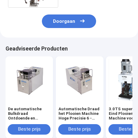
Doorgaan
Geadviseerde Producten
De automatische
Automatische Draad
3.0TS super S
Bulkdraad
het Plooien Machine
Eind Plooiende
Ontdoende en
Hoge Precisie 6 -
Machine voor 
Plooiende Machine
12MM Lengte
Verwerking va
550 van de Buis pre-
Bedradingsuit
Beste prijs
Beste prijs
Beste pri
Isolatie * van 350 *
405MM