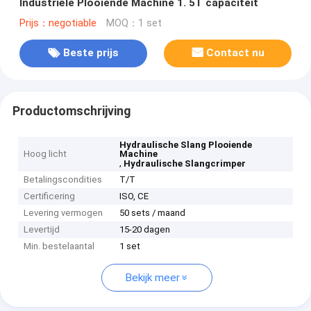
Industriële Plooiende Machine 1. 5T capaciteit
Prijs：negotiable
MOQ：1 set
Beste prijs
Contact nu
Productomschrijving
Hydraulische Slang Plooiende
Hoog licht
Machine
,
Hydraulische Slangcrimper
Betalingscondities
T/T
Certificering
ISO, CE
Levering vermogen
50 sets / maand
Levertijd
15-20 dagen
Min. bestelaantal
1 set
Bekijk meer