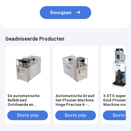
Doorgaan
Geadviseerde Producten
De automatische
Automatische Draad
3.0TS super S
Bulkdraad
het Plooien Machine
Eind Plooiende
Ontdoende en
Hoge Precisie 6 -
Machine voor 
Plooiende Machine
12MM Lengte
Verwerking va
550 van de Buis pre-
Bedradingsuit
Beste prijs
Beste prijs
Beste pri
Isolatie * van 350 *
405MM