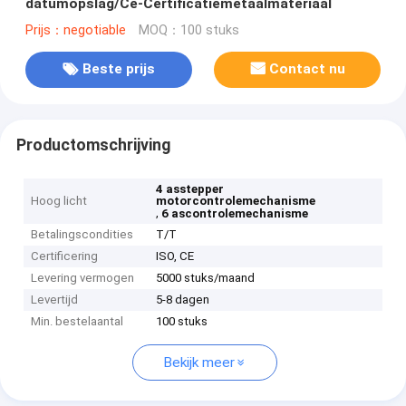
datumopslag/Ce-Certificatiemetaalmateriaal
Prijs：negotiable
MOQ：100 stuks
Beste prijs
Contact nu
Productomschrijving
4 asstepper
Hoog licht
motorcontrolemechanisme
,
6 ascontrolemechanisme
Betalingscondities
T/T
Certificering
ISO, CE
Levering vermogen
5000 stuks/maand
Levertijd
5-8 dagen
Min. bestelaantal
100 stuks
Bekijk meer