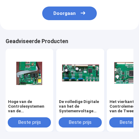
Doorgaan
Geadviseerde Producten
Hoge van de
De volledige Digitale
Het vierkante
Controlesystemen
van het de
Controlemech
van de
Systemenvoltage
van de Twee
Duurzaamheidsmotie
van de Motiecontrole
Asmotie, Duu
Gekoelde het Type
Regelgeverstype
2 Asstepper
Beste prijs
Beste prijs
Beste pri
Water Vierkante
Goedkeuring van Ce
Motorcontrol
Vorm