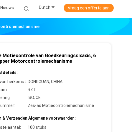
Dutch
Nieuws
Vraag een offerte aan
rcontrolemechanisme
e Motiecontrole van Goedkeuringssixaxis, 6
pper Motorcontrolemechanisme
tdetails:
 van herkomst:
DONGGUAN, CHINA
aam:
RZT
cering:
ISO, CE
nummer:
Zes-as Motiecontrolemechanisme
n & Verzenden Algemene voorwaarden:
stelaantal:
100 stuks