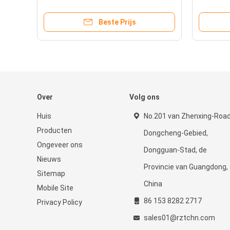
Asmotie, regelt 4 Asstepper
Beide Ei
Motorcontrolemechanisme
Beste Prijs
Over
Volg ons
Huis
No.201 van Zhenxing-Road
Producten
Dongcheng-Gebied,
Ongeveer ons
Dongguan-Stad, de
Nieuws
Provincie van Guangdong,
Sitemap
China
Mobile Site
86 153 8282 2717
Privacy Policy
sales01@rztchn.com