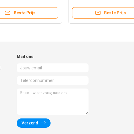
nden die Machine plooien
Machinemotie Snelle de Reac
Beste Prijs
Beste Prijs
Mail ons
,
Verzend