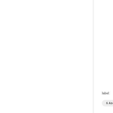
label:
6 As