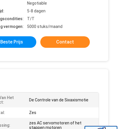
Negotiable
jd:
5-8 dagen
ngscondities:
T/T
ng vermogen:
5000 stuks/maand
Beste Prijs
Contact
Van Het
De Controle van de Sixaxismotie
t:
al:
Zes
zes AC servomotoren of het
sing:
stappen motoren