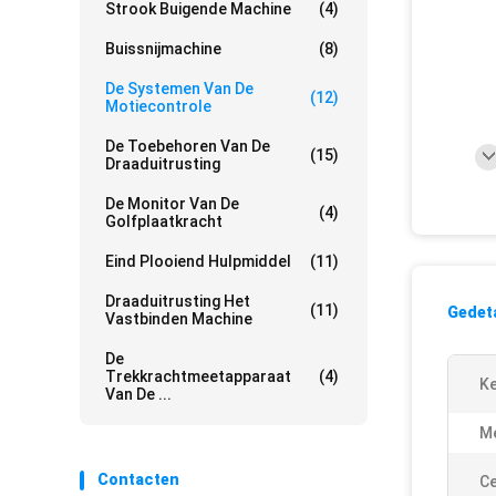
Strook Buigende Machine
(4)
Buissnijmachine
(8)
De Systemen Van De
(12)
Motiecontrole
De Toebehoren Van De
(15)
Draaduitrusting
De Monitor Van De
(4)
Golfplaatkracht
Eind Plooiend Hulpmiddel
(11)
Draaduitrusting Het
(11)
Gedeta
Vastbinden Machine
De
Trekkrachtmeetapparaat
(4)
K
Van De ...
M
Contacten
Ce