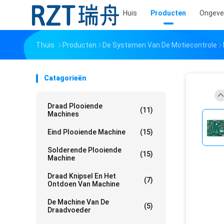
Huis
Producten
Ongeve
Thuis
Producten
De Systemen Van De Motiecontrole
Catagorieën
Draad Plooiende
(11)
Machines
Eind Plooiende Machine
(15)
Solderende Plooiende
(15)
Machine
Draad Knipsel En Het
(7)
Ontdoen Van Machine
De Machine Van De
(5)
Draadvoeder