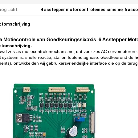
og Licht:
4 asstepper motorcontrolemechanisme
,
6 asc
ctomschrijving
e Motiecontrole van Goedkeuringssixaxis, 6 Asstepper Mo
ctomschrijving:
uwd zes-as motiecontrolemechanisme, dat voor zes AC servomotoren o
t systeem is: snelle reactie, stal en foutendiagnose. Goedkeurend de 
ments), ontwikkelden wij gebruikersvriendelijke interface die op de ter