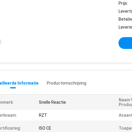
Prijs:
Leverti
Betali
Leveri
illeerde Informatie
Productomschrijving
Naam 
enmerk:
Snelle Reactie
Produc
erknaam:
RZT
Asaant
rtificering:
ISO CE
Toepas