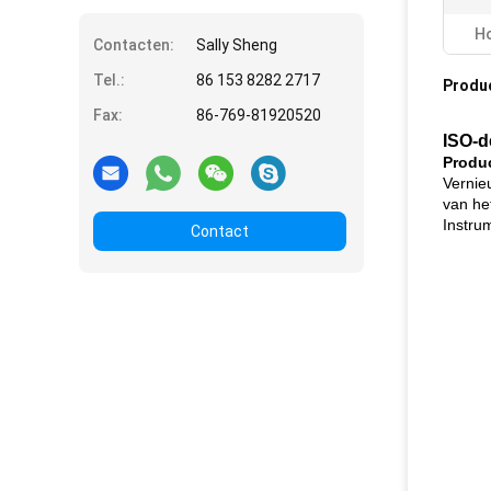
Ho
Contacten:
Sally Sheng
Tel.:
86 153 8282 2717
Produ
Fax:
86-769-81920520
ISO-d
Produ
Vernie
van he
Instru
Contact