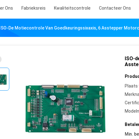
er Ons
Fabrieksreis
Kwaliteitscontrole
Contacteer Ons
ISO-De Motiecontrole Van Goedkeuringssixaxis, 6 Asstepper Moto
ISO-d
Asste
Produc
Plaats
Merkn
Certifi
Model
Betale
Min. be