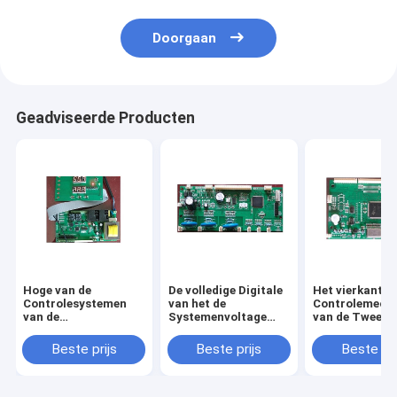
Doorgaan
Geadviseerde Producten
Hoge van de
De volledige Digitale
Het vierkante
Controlesystemen
van het de
Controlemech
van de
Systemenvoltage
van de Twee
Duurzaamheidsmotie
van de Motiecontrole
Asmotie, Duu
Gekoelde het Type
Regelgeverstype
2 Asstepper
Beste prijs
Beste prijs
Beste pri
Water Vierkante
Goedkeuring van Ce
Motorcontrol
Vorm