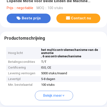
Lopende Motie voor Beide Einden die Machine
plooien
Prijs：negotiable
MOQ：100 stuks
Beste prijs
Contact nu
Productomschrijving
het multicontrolemechanisme van de
Hoog licht
asmotie
,
6 ascontrolemechanisme
Betalingscondities
T/T
Certificering
ISO, CE
Levering vermogen
5000 stuks/maand
Levertijd
5-8 dagen
Min. bestelaantal
100 stuks
Bekijk meer