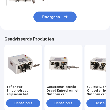
Doorgaan
Geadviseerde Producten
Teflonpvc-
Geautomatiseerde
50 / 60HZ dra
Siliconedraad
Draad Knipsel en het
Knipsel en het
Knipsel en het
Ontdoen van
Ontdoen van
Ontdoen van
Machine Vierkante
Machine voor 
Machine Hoge
Vorm 0. 08 - 10MM2
Verwerking va
Beste prijs
Beste prijs
Beste pri
Productiviteit
Draaduitrusti