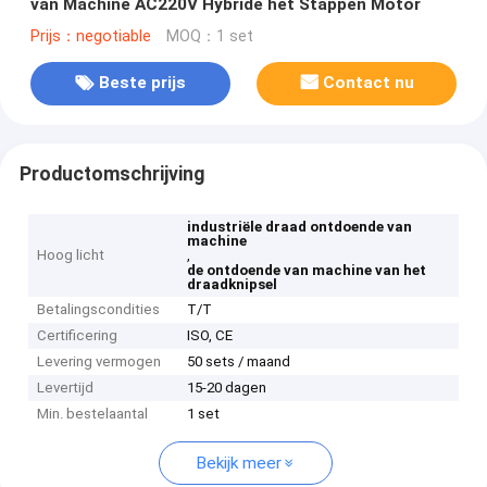
van Machine AC220V Hybride het Stappen Motor
Prijs：negotiable
MOQ：1 set
Beste prijs
Contact nu
Productomschrijving
industriële draad ontdoende van
machine
Hoog licht
,
de ontdoende van machine van het
draadknipsel
Betalingscondities
T/T
Certificering
ISO, CE
Levering vermogen
50 sets / maand
Levertijd
15-20 dagen
Min. bestelaantal
1 set
Bekijk meer