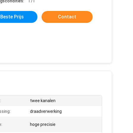
ngscondities:
T/T
Beste Prijs
Contact
:
twee kanalen
sing:
draadverwerking
e:
hoge precisie