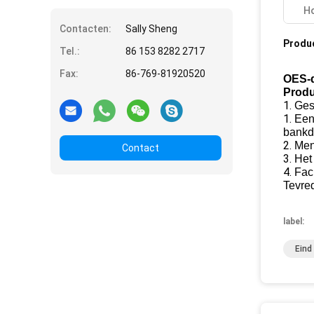
Ho
Contacten:
Sally Sheng
Produ
Tel.:
86 153 8282 2717
Fax:
86-769-81920520
OES-d
Produ
1.
Ges
1.
Een
bankd
2.
Men
Contact
3.
Het
4.
Fac
Tevre
label:
Eind