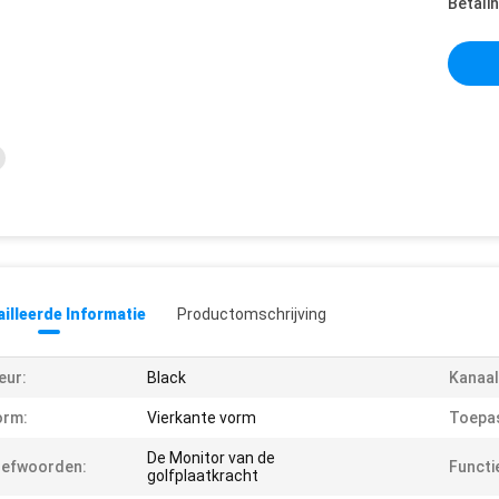
Betali
illeerde Informatie
Productomschrijving
eur:
Black
Kanaal
orm:
Vierkante vorm
Toepas
De Monitor van de
refwoorden:
Functi
golfplaatkracht