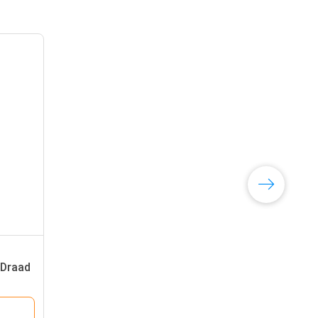
 Draad
02A