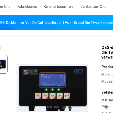
er Ons
Fabrieksreis
Kwaliteitscontrole
Contacteer Ons
ES-De Monitor Van De Golfplaatkracht Voor Draad Die Twee Kanale
OES-d
die T
verwe
Produc
Merkn
Model
Betale
Min. be
Prijs: