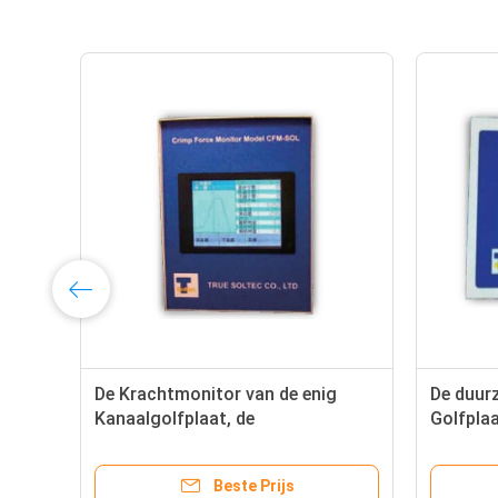
De Krachtmonitor van de enig
De duur
Kanaalgolfplaat, de
Golfpla
Krachtanalisator van de Hoge
Eind Pl
Precisiegolfplaat
Beste Prijs