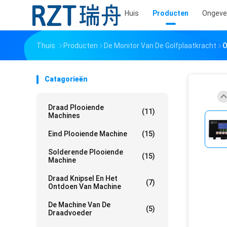
Huis
Producten
Ongeve
Thuis
Producten
De Monitor Van De Golfplaatkracht
O
Catagorieën
Draad Plooiende
(11)
Machines
Eind Plooiende Machine
(15)
Solderende Plooiende
(15)
Machine
Draad Knipsel En Het
(7)
Ontdoen Van Machine
De Machine Van De
(5)
Draadvoeder