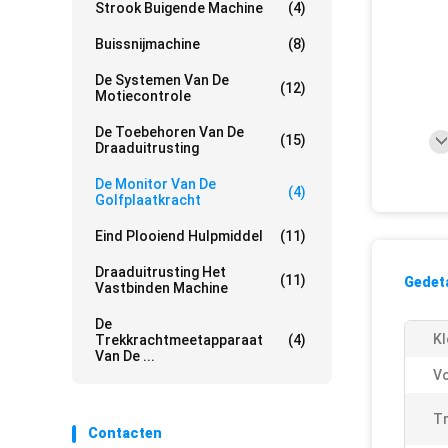
Strook Buigende Machine
(4)
Buissnijmachine
(8)
De Systemen Van De
(12)
Motiecontrole
De Toebehoren Van De
(15)
Draaduitrusting
De Monitor Van De
(4)
Golfplaatkracht
Eind Plooiend Hulpmiddel
(11)
Draaduitrusting Het
(11)
Gedeta
Vastbinden Machine
De
Kl
Trekkrachtmeetapparaat
(4)
Van De ...
V
T
Contacten