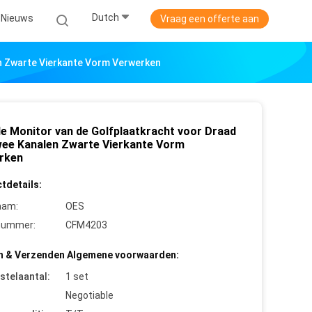
Dutch
Nieuws
Vraag een offerte aan
n Zwarte Vierkante Vorm Verwerken
e Monitor van de Golfplaatkracht voor Draad
wee Kanalen Zwarte Vierkante Vorm
rken
tdetails:
aam:
OES
nummer:
CFM4203
n & Verzenden Algemene voorwaarden:
stelaantal:
1 set
Negotiable