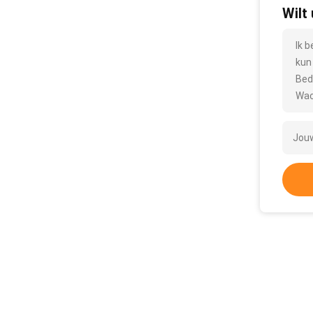
Wilt
Ik 
kun
Bed
Wac