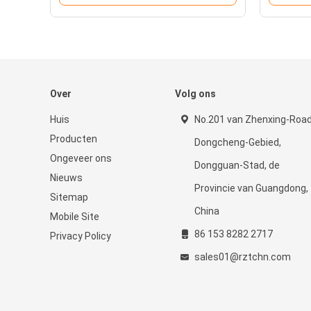
Over
Volg ons
Huis
No.201 van Zhenxing-Road
Producten
Dongcheng-Gebied,
Ongeveer ons
Dongguan-Stad, de
Nieuws
Provincie van Guangdong,
Sitemap
China
Mobile Site
86 153 8282 2717
Privacy Policy
sales01@rztchn.com