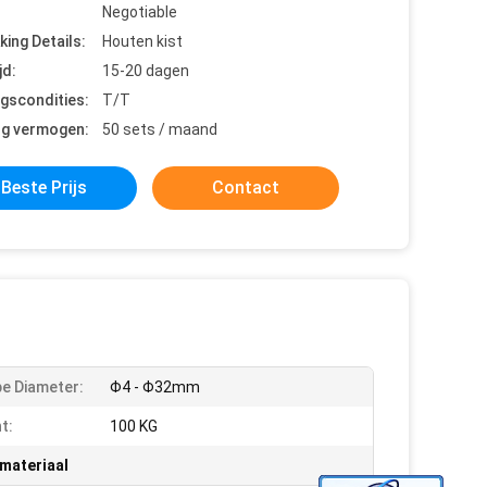
Negotiable
king Details:
Houten kist
jd:
15-20 dagen
ngscondities:
T/T
ng vermogen:
50 sets / maand
Beste Prijs
Contact
e Diameter:
Φ4 - Φ32mm
t:
100 KG
 materiaal