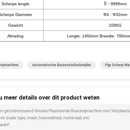
5 -
Scherpe lengte
9999mm
Scherpe Diameter
Φ4 - Φ32mm
Gewicht
100KG
Afmeting
Lengte: 1450mm Breedte: 700m
snijmachine
Automatische Buizenstelselsnijder
Pijp Scherp Ma
 u meer details over dit product weten
ben geïnteresseerd Visuele Plaatsende Buissnijmachine met Verplaat
ren zoals type, maat, hoeveelheid, materiaal, etc.
ankt!