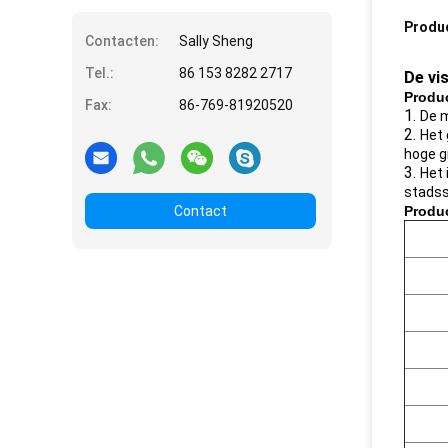
Produ
Contacten:
Sally Sheng
Tel.:
86 153 8282 2717
De vi
Produ
Fax:
86-769-81920520
1.
De m
2.
Het 
hoge g
3.
Het 
stadss
Contact
Produc