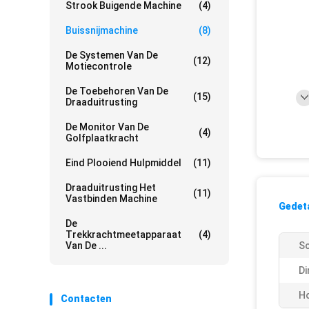
Strook Buigende Machine
(4)
Buissnijmachine
(8)
De Systemen Van De
(12)
Motiecontrole
De Toebehoren Van De
(15)
Draaduitrusting
De Monitor Van De
(4)
Golfplaatkracht
Eind Plooiend Hulpmiddel
(11)
Draaduitrusting Het
(11)
Vastbinden Machine
Gedeta
De
Trekkrachtmeetapparaat
(4)
Van De ...
Sc
Di
Ho
Contacten