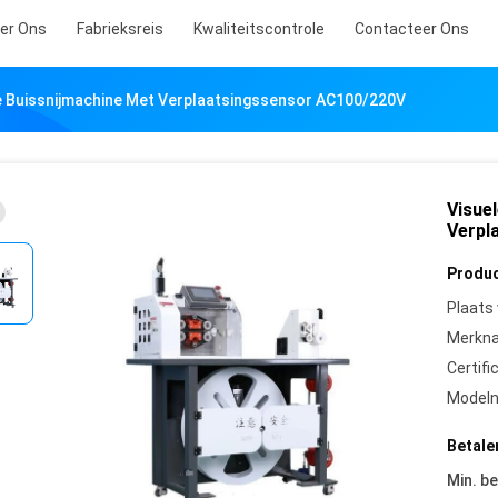
er Ons
Fabrieksreis
Kwaliteitscontrole
Contacteer Ons
e Buissnijmachine Met Verplaatsingssensor AC100/220V
Visue
Verpl
Produc
Plaats
Merkn
Certifi
Model
Betale
Min. be