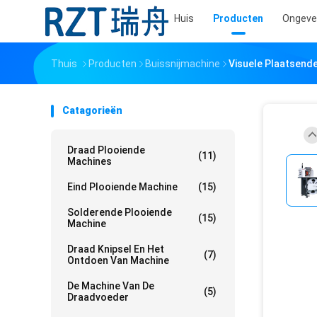
Huis
Producten
Ongeve
Thuis
Producten
Buissnijmachine
Visuele Plaatsend
Catagorieën
Draad Plooiende
(11)
Machines
Eind Plooiende Machine
(15)
Solderende Plooiende
(15)
Machine
Draad Knipsel En Het
(7)
Ontdoen Van Machine
De Machine Van De
(5)
Draadvoeder