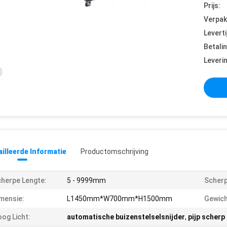
Prijs:
Verpak
Leverti
Betali
Leveri
illeerde Informatie
Productomschrijving
herpe Lengte:
5 - 9999mm
Scherp
mensie:
L1450mm*W700mm*H1500mm
Gewich
og Licht:
automatische buizenstelselsnijder
,
pijp scherp