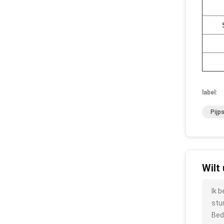
label:
Pijp
Wilt
Ik 
stu
Bed