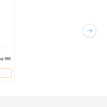
ng 580
450MM