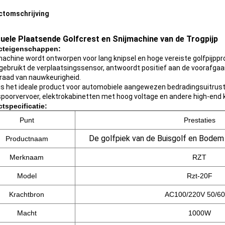
ctomschrijving
suele Plaatsende Golfcrest en Snijmachine van de Trogpijp
cteigenschappen:
achine wordt ontworpen voor lang knipsel en hoge vereiste golfpijpp
gebruikt de verplaatsingssensor, antwoordt positief aan de voorafgaan
raad van nauwkeurigheid.
is het ideale product voor automobiele aangewezen bedradingsuitrusti
poorvervoer, elektrokabinetten met hoog voltage en andere high-end 
tspecificatie:
Punt
Prestaties
De golfpiek van de Buisgolf en Bodem
Productnaam
Merknaam
RZT
Model
Rzt-20F
Krachtbron
AC100/220V 50/6
Macht
1000W