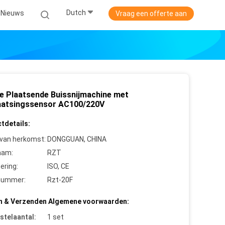
Dutch
Nieuws
Vraag een offerte aan
le Plaatsende Buissnijmachine met
aatsingssensor AC100/220V
tdetails:
 van herkomst:
DONGGUAN, CHINA
aam:
RZT
cering:
ISO, CE
nummer:
Rzt-20F
n & Verzenden Algemene voorwaarden:
stelaantal:
1 set