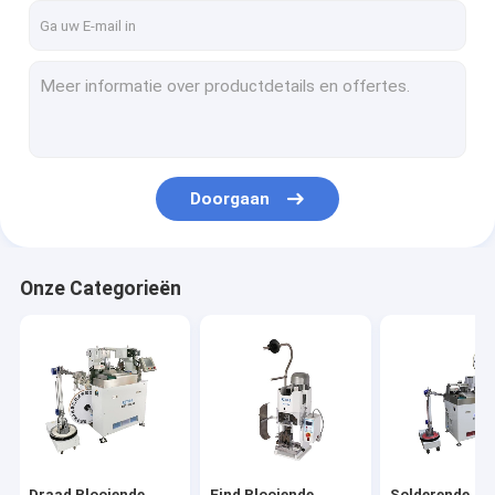
Doorgaan
Onze Categorieën
Draad Plooiende
Eind Plooiende
Solderende