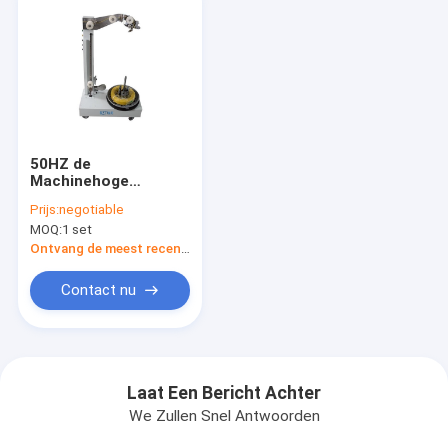
50HZ de
Machinehoge
snelheid van de
Prijs:
negotiable
draadvoeder 90 -
MOQ:
1 set
300MM Roldiameter
RZT - 08A
Ontvang de meest recente Prijs
Contact nu
Laat Een Bericht Achter
We Zullen Snel Antwoorden