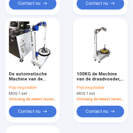
Contact nu
Contact nu
De automatische
100KG de Machine
Machine van de
van de draadvoeder,
Draadvoeder, Kleine
het Automatische
Prijs:
negotiable
Prijs:
negotiable
Grootte betaalt
Broodje van de
MOQ:
1 set
MOQ:
1 set
Machine 6
Draadvoeder/Spoelverpak
Meter/Tweede
Ontvang de meest recente Prijs
Ontvang de meest recente Prijs
Contact nu
Contact nu