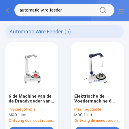
Automatic Wire Feeder
(5)
6 de Machine van de
Elektrische de
de Draadvoeder van
Voedermachine 6
M/S, Verticale de
Meter/Tweede van de
Prijs:
negotiable
Prijs:
negotiable
Uitbetalingsmachine
Kabeldraad
MOQ:
1 set
MOQ:
1 set
van de
Automatische
Installatiedraad
Controle
Ontvang de meest recente Prijs
Ontvang de meest recente Prijs