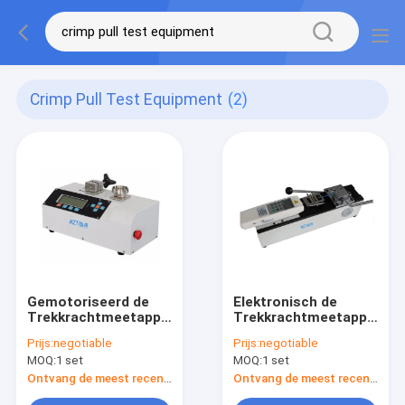
Crimp Pull Test Equipment
(2)
Gemotoriseerd de
Elektronisch de
Trekkrachtmeetapparaat
Trekkrachtmeetapparaat
van de
van de
Prijs:
negotiable
Prijs:
negotiable
Draadgolfplaat, het
Draadgolfplaat voor
MOQ:
1 set
MOQ:
1 set
Materiaal van de de
Golfplaat/Lasverbinding
Trekkrachttest van
0. 01N resolutie
Ontvang de meest recente Prijs
Ontvang de meest recente Prijs
de Hoge