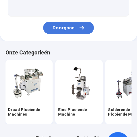
De Machine van de draadvoeder
Strook Buigende Machine
Doorgaan
buissnijmachine
De Systemen van de motiecontrole
Onze Categorieën
De Toebehoren van de draaduitrusting
De Monitor van de golfplaatkracht
Eind Plooiend Hulpmiddel
Draaduitrusting het Vastbinden Machine
Draad Plooiende
Eind Plooiende
Solderende
De Trekkrachtmeetapparaat van de draadgolfplaat
Machines
Machine
Plooiende Mac