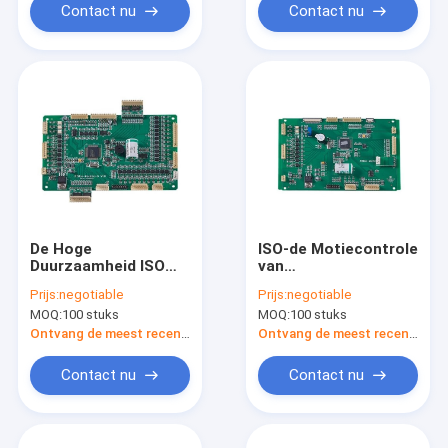
Contact nu
Contact nu
De Hoge
ISO-de Motiecontrole
Duurzaamheid ISO
van
van negen de
Goedkeuringssixaxis,
Prijs:
negotiable
Prijs:
negotiable
Controlesystemen
6 Asstepper
MOQ:
100 stuks
MOQ:
100 stuks
van de Asmotie/Ce-
Motorcontrolemechanis
Certificatie
Ontvang de meest recente Prijs
Ontvang de meest recente Prijs
Contact nu
Contact nu