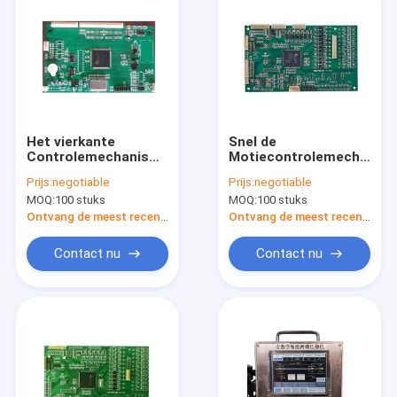
Het vierkante
Snel de
Controlemechanisme
Motiecontrolemechanis
van de Twee
van de Reactie
Prijs:
negotiable
Prijs:
negotiable
Asmotie, Duurzaam 2
Multias met Hoge
MOQ:
100 stuks
MOQ:
100 stuks
Asstepper
snelheidsdsp
Motorcontrolemechanisme
Bewerker
Ontvang de meest recente Prijs
Ontvang de meest recente Prijs
Contact nu
Contact nu
Huis
Producten
Ongeveer ons