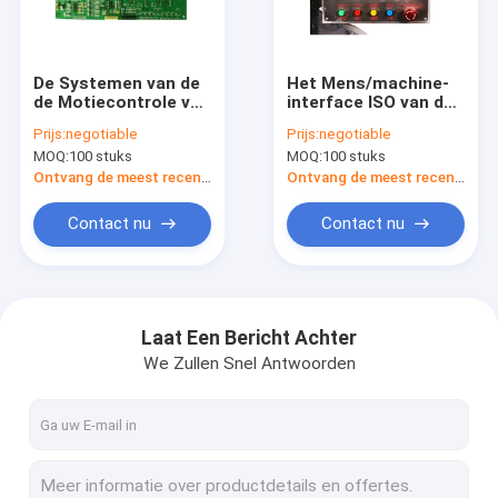
Fabrieksreis
Kwaliteitscontrole
De Systemen van de
Het Mens/machine-
de Motiecontrole van
interface ISO van de
Contacteer ons
de foutendiagnose
datumopslag/Ce-
Prijs:
negotiable
Prijs:
negotiable
met
Certificatiemetaalmateri
MOQ:
100 stuks
MOQ:
100 stuks
Gebruikersvriendelijke
Nieuws
Interface
Ontvang de meest recente Prijs
Ontvang de meest recente Prijs
Verzoek om een Citaat
Contact nu
Contact nu
Draad Plooiende Machines
Laat Een Bericht Achter
We Zullen Snel Antwoorden
Eind Plooiende Machine
Solderende Plooiende Machine
Draad Knipsel en het Ontdoen van Machine