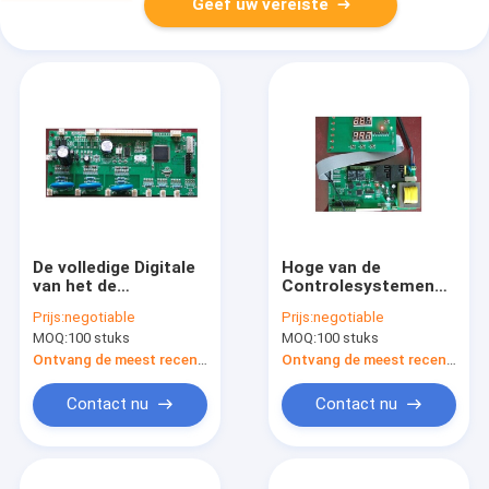
Geef uw vereiste
De volledige Digitale
Hoge van de
van het de
Controlesystemen
Systemenvoltage
van de
Prijs:
negotiable
Prijs:
negotiable
van de Motiecontrole
Duurzaamheidsmotie
MOQ:
100 stuks
MOQ:
100 stuks
Regelgeverstype
Gekoelde het Type
Goedkeuring van Ce
Water Vierkante
Ontvang de meest recente Prijs
Ontvang de meest recente Prijs
Vorm
Contact nu
Contact nu