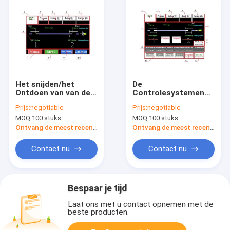
Het snijden/het
De
Ontdoen van van de
Controlesystemen
Controlesystemen
van de hoge
Prijs:
negotiable
Prijs:
negotiable
van de Machinemotie
snelheids Lopende
MOQ:
100 stuks
MOQ:
100 stuks
Snelle de Reactietijd
Motie voor Beide
Einden die Machine
Ontvang de meest recente Prijs
Ontvang de meest recente Prijs
plooien
Contact nu
Contact nu
Bespaar je tijd
Laat ons met u contact opnemen met de
beste producten.