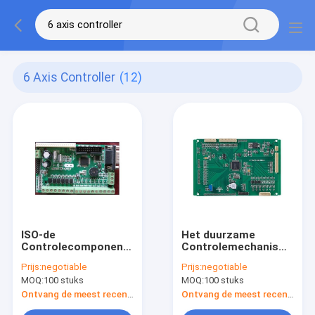
6 Axis Controller
(12)
ISO-de
Het duurzame
Controlecomponenten
Controlemechanisme
van de
van de 4 Asmotie,
Prijs:
negotiable
Prijs:
negotiable
Goedkeuringsmotie,
regelt 4 Asstepper
MOQ:
100 stuks
MOQ:
100 stuks
Eenvoudig Type 6
Motorcontrolemechanis
Ascontrolemechanisme
Ontvang de meest recente Prijs
Ontvang de meest recente Prijs